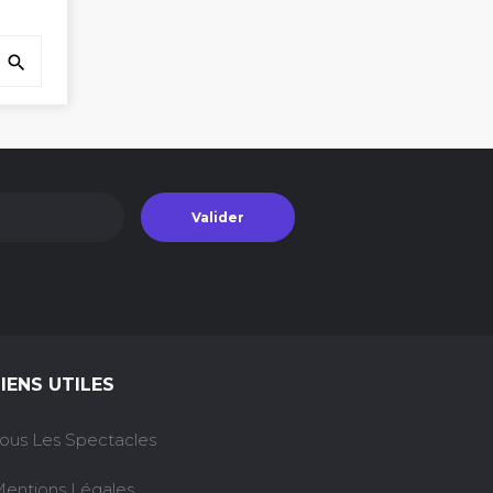

Valider
LIENS UTILES
ous Les Spectacles
entions Légales