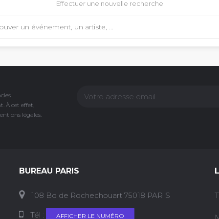
Effectuer une nouvelle recherche
acles
 À cet effet,
entions légales.
BUREAU PARIS
108 Bd de Rochechouart 75018 PARIS
T
Tél :
AFFICHER LE NUMÉRO
M