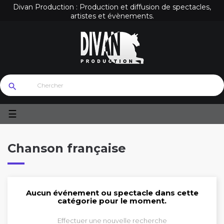
Divan Production : Production et diffusion de spectacles,
artistes et évènements.
search
Basculer
☰
la
navigation
Chanson française
Aucun événement ou spectacle dans cette
catégorie pour le moment.
Effectuer une nouvelle recherche