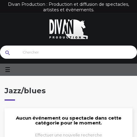
Divan Production : Production et diffusion de spectacles,
artistes et évènements.
search
Basculer
☰
la
navigation
Jazz/blues
Aucun événement ou spectacle dans cette
catégorie pour le moment.
Effectuer une nouvelle recherche