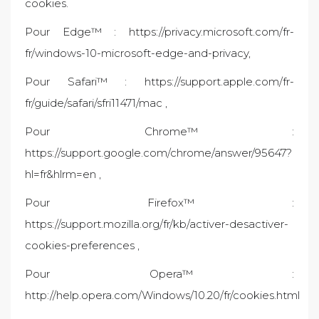
cookies.
Pour Edge™ : https://privacy.microsoft.com/fr-
fr/windows-10-microsoft-edge-and-privacy,
Pour Safari™ : https://support.apple.com/fr-
fr/guide/safari/sfri11471/mac ,
Pour Chrome™ :
https://support.google.com/chrome/answer/95647?
hl=fr&hlrm=en ,
Pour Firefox™ :
https://support.mozilla.org/fr/kb/activer-desactiver-
cookies-preferences ,
Pour Opera™ :
http://help.opera.com/Windows/10.20/fr/cookies.html
,