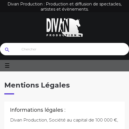
Divan Production : Production et diffusion de spectacles,
artistes et évènements.
search
Basculer
☰
la
navigation
Mentions Légales
Informations légales :
Divan Production, Société au capital de 100 000 €,