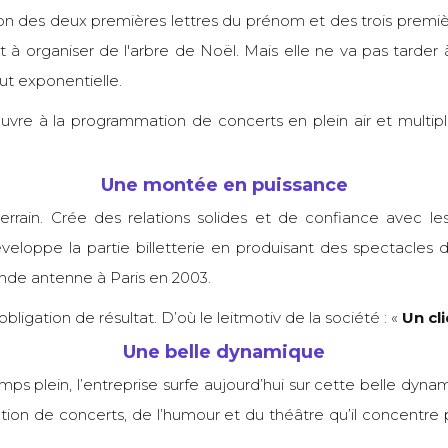
ction des deux premières lettres du prénom et des trois prem
à organiser de l'arbre de Noël. Mais elle ne va pas tarder à s
eut exponentielle.
ouvre à la programmation de concerts en plein air et multipl
Une montée en puissance
ain. Crée des relations solides et de confiance avec les a
veloppe la partie billetterie en produisant des spectacles
onde antenne à Paris en 2003.
l’obligation de résultat. D’où le leitmotiv de la société : «
Un cli
Une belle dynamique
mps plein, l’entreprise surfe aujourd’hui sur cette belle dyna
ion de concerts, de l’humour et du théâtre qu’il concentre 