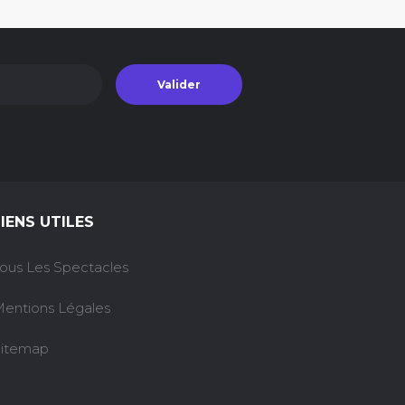
Valider
LIENS UTILES
ous Les Spectacles
entions Légales
itemap