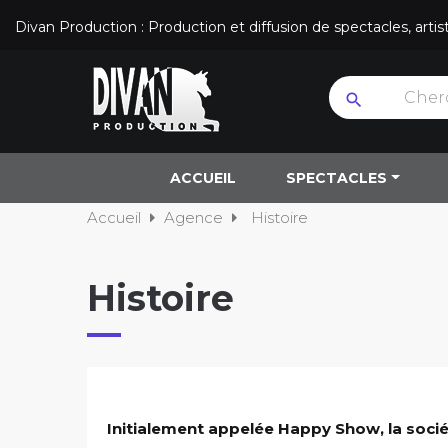
Divan Production : Production et diffusion de spectacles, art
search
ACCUEIL
SPECTACLES
Accueil
Agence
Histoire
Histoire
Initialement appelée Happy Show, la soci