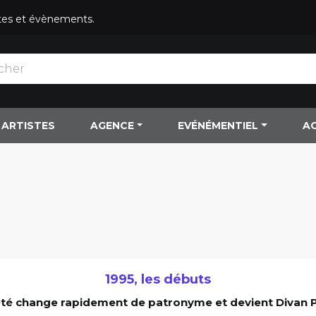
istes et évènements.
ARTISTES
AGENCE
EVÉNÉMENTIEL
A
1995, les débuts
été change rapidement de patronyme et devient Divan 