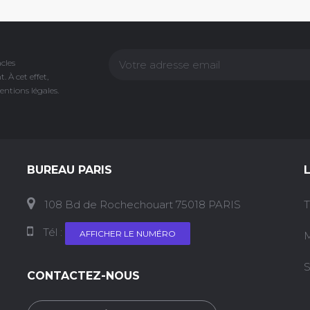
acles
 À cet effet,
entions légales.
BUREAU PARIS
108 Bd de Rochechouart 75018 PARIS
T
Tél :
AFFICHER LE NUMÉRO
M
S
CONTACTEZ-NOUS