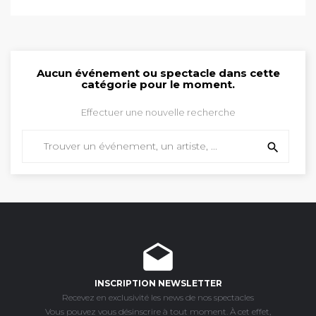
Aucun événement ou spectacle dans cette
catégorie pour le moment.
Effectuer une nouvelle recherche

drafts
INSCRIPTION NEWSLETTER
Recevez en exclusivité les news de nos spectacles
Vous pouvez vous désinscrire à tout moment. À cet effet,