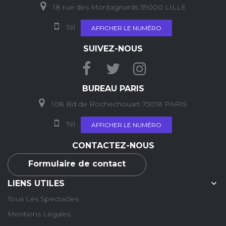
18 rue des Montagnards 59000 LILLE
Tél :
AFFICHER LE NUMÉRO
SUIVEZ-NOUS
BUREAU PARIS
108 Bd de Rochechouart 75018 PARIS
Tél :
AFFICHER LE NUMÉRO
CONTACTEZ-NOUS
Formulaire de contact

LIENS UTILES
Tous Les Spectacles
Mentions Légales